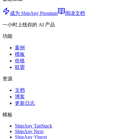
成为 ShipAny Premium
阅读文档
一小时上线你的 AI 产品
功能
案例
模板
价格
联盟
资源
文档
博客
更新日志
模板
ShipAny TanStack
ShipAny Next
ShipAny Vinext