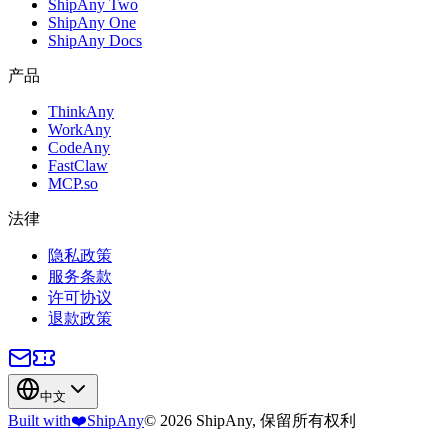
ShipAny Two
ShipAny One
ShipAny Docs
产品
ThinkAny
WorkAny
CodeAny
FastClaw
MCP.so
法律
隐私政策
服务条款
许可协议
退款政策
中文
Built with
❤️
ShipAny
© 2026 ShipAny, 保留所有权利