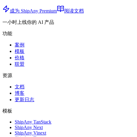
成为 ShipAny Premium
阅读文档
一小时上线你的 AI 产品
功能
案例
模板
价格
联盟
资源
文档
博客
更新日志
模板
ShipAny TanStack
ShipAny Next
ShipAny Vinext