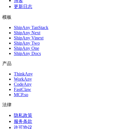
博客
更新日志
模板
ShipAny TanStack
ShipAny Next
ShipAny Vinext
ShipAny Two
ShipAny One
ShipAny Docs
产品
ThinkAny
WorkAny
CodeAny
FastClaw
MCP.so
法律
隐私政策
服务条款
许可协议