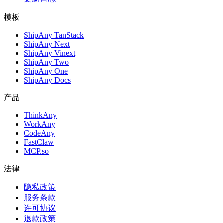
模板
ShipAny TanStack
ShipAny Next
ShipAny Vinext
ShipAny Two
ShipAny One
ShipAny Docs
产品
ThinkAny
WorkAny
CodeAny
FastClaw
MCP.so
法律
隐私政策
服务条款
许可协议
退款政策