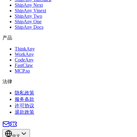
ShipAny Next
ShipAny Vinext
ShipAny Two
ShipAny One
ShipAny Docs
产品
ThinkAny
WorkAny
CodeAny
FastClaw
MCP.so
法律
隐私政策
服务条款
许可协议
退款政策
中文