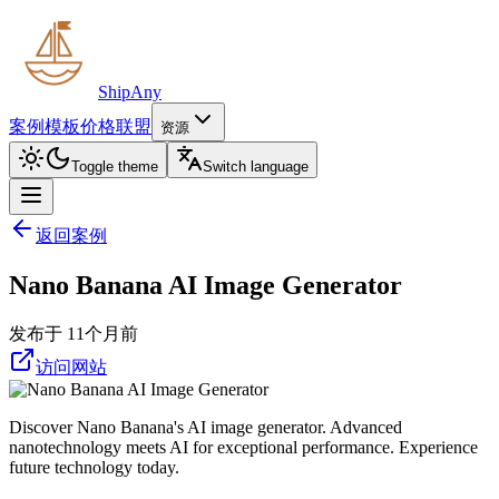
ShipAny
案例
模板
价格
联盟
资源
Toggle theme
Switch language
返回案例
Nano Banana AI Image Generator
发布于 11个月前
访问网站
Discover Nano Banana's AI image generator. Advanced
nanotechnology meets AI for exceptional performance. Experience
future technology today.