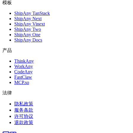
模板
ShipAny TanStack
ShipAny Next
ShipAny Vinext
ShipAny Two
ShipAny One
ShipAny Docs
产品
ThinkAny
WorkAny
CodeAny
FastClaw
MCP.so
法律
隐私政策
服务条款
许可协议
退款政策