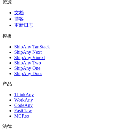
资源
文档
博客
更新日志
模板
ShipAny TanStack
ShipAny Next
ShipAny Vinext
ShipAny Two
ShipAny One
ShipAny Docs
产品
ThinkAny
WorkAny
CodeAny
FastClaw
MCP.so
法律