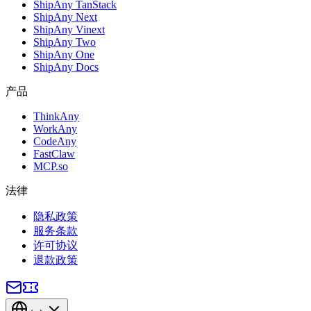
ShipAny TanStack
ShipAny Next
ShipAny Vinext
ShipAny Two
ShipAny One
ShipAny Docs
产品
ThinkAny
WorkAny
CodeAny
FastClaw
MCP.so
法律
隐私政策
服务条款
许可协议
退款政策