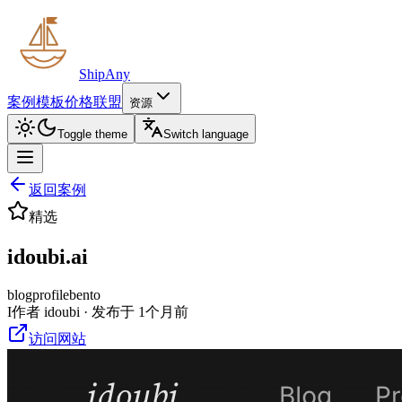
ShipAny
案例
模板
价格
联盟
资源
Toggle theme
Switch language
返回案例
精选
idoubi.ai
blog
profile
bento
I
作者 idoubi · 发布于 1个月前
访问网站