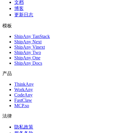
文档
博客
更新日志
模板
ShipAny TanStack
ShipAny Next
ShipAny Vinext
ShipAny Two
ShipAny One
ShipAny Docs
产品
ThinkAny
WorkAny
CodeAny
FastClaw
MCP.so
法律
隐私政策