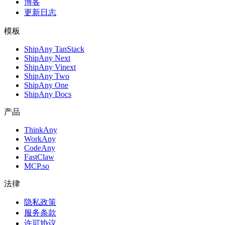
博客
更新日志
模板
ShipAny TanStack
ShipAny Next
ShipAny Vinext
ShipAny Two
ShipAny One
ShipAny Docs
产品
ThinkAny
WorkAny
CodeAny
FastClaw
MCP.so
法律
隐私政策
服务条款
许可协议