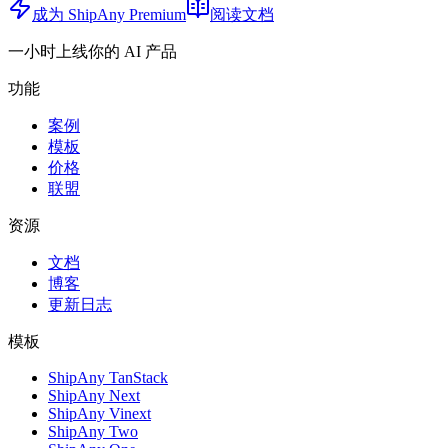
成为 ShipAny Premium
阅读文档
一小时上线你的 AI 产品
功能
案例
模板
价格
联盟
资源
文档
博客
更新日志
模板
ShipAny TanStack
ShipAny Next
ShipAny Vinext
ShipAny Two