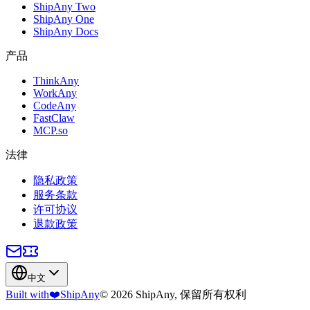
ShipAny Two
ShipAny One
ShipAny Docs
产品
ThinkAny
WorkAny
CodeAny
FastClaw
MCP.so
法律
隐私政策
服务条款
许可协议
退款政策
中文
Built with
❤️
ShipAny
© 2026 ShipAny, 保留所有权利