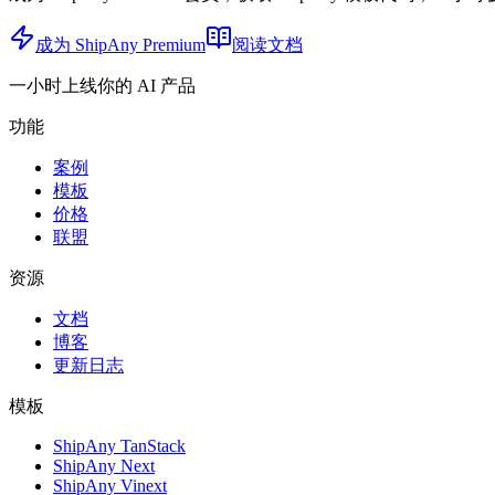
成为 ShipAny Premium
阅读文档
一小时上线你的 AI 产品
功能
案例
模板
价格
联盟
资源
文档
博客
更新日志
模板
ShipAny TanStack
ShipAny Next
ShipAny Vinext