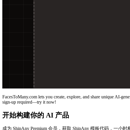
FacesToMany.com lets you create, explore, and share unique AI-generated
sign-up required—try it now!
开始构建你的 AI 产品
成为 ShipAny Premium 会员，获取 ShipAny 模板代码，一小