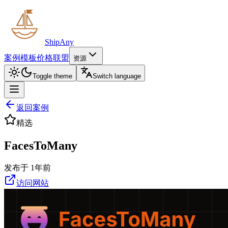
ShipAny
案例
模板
价格
联盟
资源
Toggle theme
Switch language
返回案例
精选
FacesToMany
发布于 1年前
访问网站