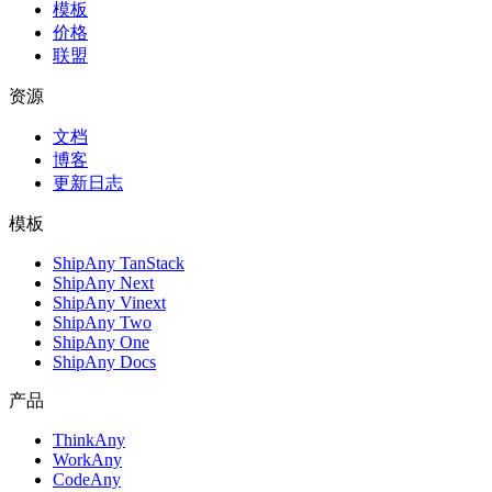
模板
价格
联盟
资源
文档
博客
更新日志
模板
ShipAny TanStack
ShipAny Next
ShipAny Vinext
ShipAny Two
ShipAny One
ShipAny Docs
产品
ThinkAny
WorkAny
CodeAny