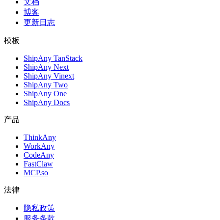
文档
博客
更新日志
模板
ShipAny TanStack
ShipAny Next
ShipAny Vinext
ShipAny Two
ShipAny One
ShipAny Docs
产品
ThinkAny
WorkAny
CodeAny
FastClaw
MCP.so
法律
隐私政策
服务条款