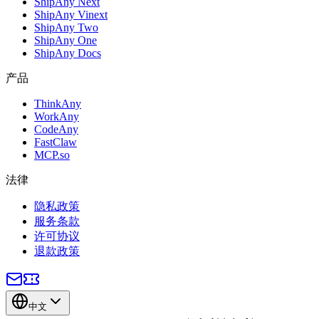
ShipAny Next
ShipAny Vinext
ShipAny Two
ShipAny One
ShipAny Docs
产品
ThinkAny
WorkAny
CodeAny
FastClaw
MCP.so
法律
隐私政策
服务条款
许可协议
退款政策
中文