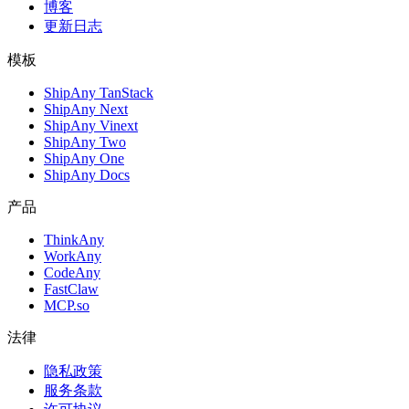
博客
更新日志
模板
ShipAny TanStack
ShipAny Next
ShipAny Vinext
ShipAny Two
ShipAny One
ShipAny Docs
产品
ThinkAny
WorkAny
CodeAny
FastClaw
MCP.so
法律
隐私政策
服务条款