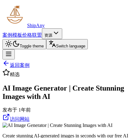
ShipAny
案例
模板
价格
联盟
资源
Toggle theme
Switch language
返回案例
精选
AI Image Generator | Create Stunning
Images with AI
发布于 1年前
访问网站
Create stunning AI-generated images in seconds with our free AI