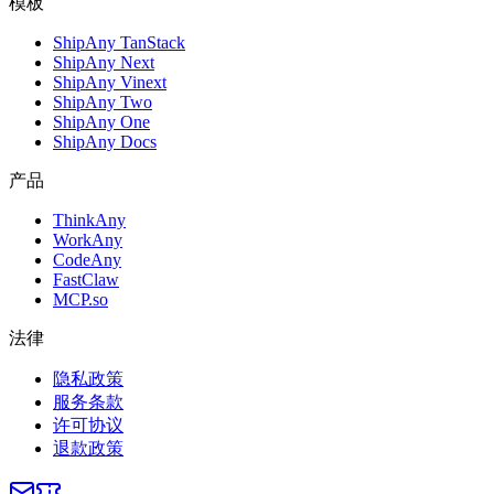
模板
ShipAny TanStack
ShipAny Next
ShipAny Vinext
ShipAny Two
ShipAny One
ShipAny Docs
产品
ThinkAny
WorkAny
CodeAny
FastClaw
MCP.so
法律
隐私政策
服务条款
许可协议
退款政策