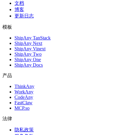
文档
博客
更新日志
模板
ShipAny TanStack
ShipAny Next
ShipAny Vinext
ShipAny Two
ShipAny One
ShipAny Docs
产品
ThinkAny
WorkAny
CodeAny
FastClaw
MCP.so
法律
隐私政策