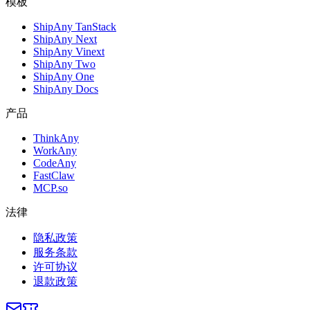
模板
ShipAny TanStack
ShipAny Next
ShipAny Vinext
ShipAny Two
ShipAny One
ShipAny Docs
产品
ThinkAny
WorkAny
CodeAny
FastClaw
MCP.so
法律
隐私政策
服务条款
许可协议
退款政策